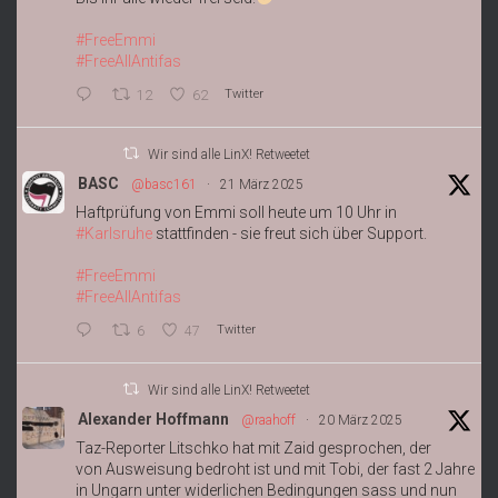
#FreeEmmi
#FreeAllAntifas
12
62
Twitter
Wir sind alle LinX! Retweetet
BASC
@basc161
·
21 März 2025
Haftprüfung von Emmi soll heute um 10 Uhr in
#Karlsruhe
stattfinden - sie freut sich über Support.
#FreeEmmi
#FreeAllAntifas
6
47
Twitter
Wir sind alle LinX! Retweetet
Alexander Hoffmann
@raahoff
·
20 März 2025
Taz-Reporter Litschko hat mit Zaid gesprochen, der
von Ausweisung bedroht ist und mit Tobi, der fast 2 Jahre
in Ungarn unter widerlichen Bedingungen sass und nun