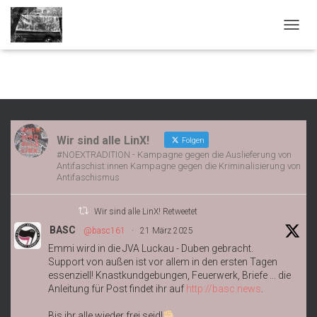
NAVIG
Wir sind alle LinX!
Folgen
#NOEXTRADITION - Kampagne gegen die Auslieferung von
Antifaschist:innen Kampagne gegen die Kriminalisierung von
Antifaschismus
Wir sind alle LinX! Retweetet
BASC
@basc161
·
21 März 2025
Emmi wird in die JVA Luckau - Duben gebracht.
Support von außen ist vor allem in den ersten Tagen
essenziell! Knastkundgebungen, Feuerwerk, Briefe ... die
Anleitung für Post findet ihr auf
http://basc.news
.
Bis ihr alle wieder frei seid!