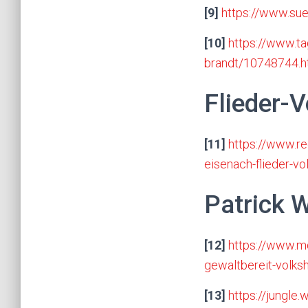
[9]
https://www.sue
[10]
https://www.ta
brandt/10748744.h
Flieder-
[11]
https://www.re
eisenach-flieder-vo
Patrick 
[12]
https://www.m
gewaltbereit-volks
[13]
https://jungle