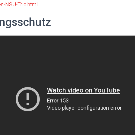
n-NSU-Trio.html
ngsschutz