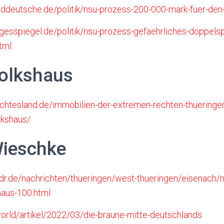
ddeutsche.de/politik/nsu-prozess-200-000-mark-fuer-de
gesspiegel.de/politik/nsu-prozess-gefaehrliches-doppelspi
tml
Volkshaus
chtesland.de/immobilien-der-extremen-rechten-thueringen
lkshaus/
Wieschke
dr.de/nachrichten/thueringen/west-thueringen/eisenach/
haus-100.html
.world/artikel/2022/03/die-braune-mitte-deutschlands