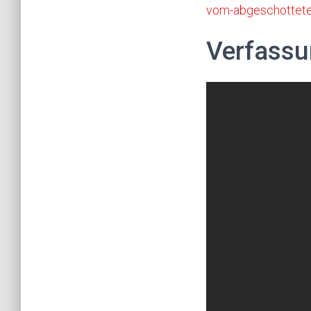
vom-abgeschottete
Verfassu