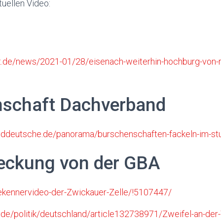
tuellen Video:
t.de/news/2021-01/28/eisenach-weiterhin-hochburg-von-
schaft Dachverband
eddeutsche.de/panorama/burschenschaften-fackeln-im-s
eckung von der GBA
Bekennervideo-der-Zwickauer-Zelle/!5107447/
.de/politik/deutschland/article132738971/Zweifel-an-der-