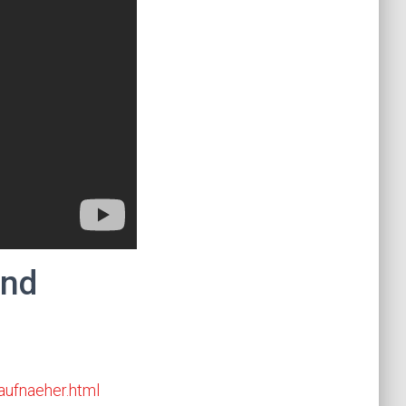
und
aufnaeher.html