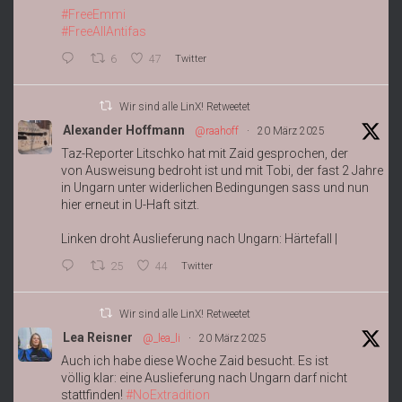
#FreeEmmi
#FreeAllAntifas
6
47
Twitter
Wir sind alle LinX! Retweetet
Alexander Hoffmann
@raahoff
·
20 März 2025
Taz-Reporter Litschko hat mit Zaid gesprochen, der
von Ausweisung bedroht ist und mit Tobi, der fast 2 Jahre
in Ungarn unter widerlichen Bedingungen sass und nun
hier erneut in U-Haft sitzt.
Linken droht Auslieferung nach Ungarn: Härtefall |
25
44
Twitter
Wir sind alle LinX! Retweetet
Lea Reisner
@_lea_li
·
20 März 2025
Auch ich habe diese Woche Zaid besucht. Es ist
völlig klar: eine Auslieferung nach Ungarn darf nicht
stattfinden!
#NoExtradition