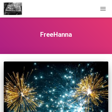
NAVIG
FreeHanna