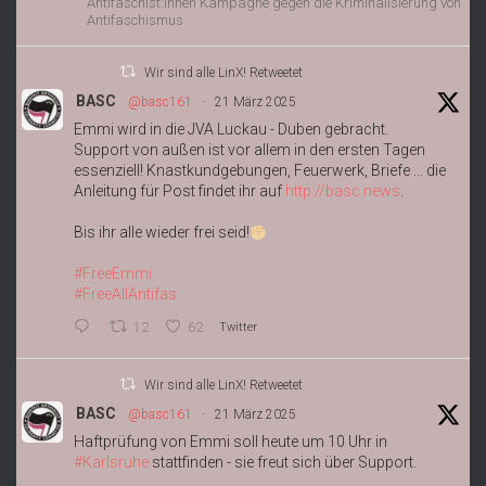
Antifaschist:innen Kampagne gegen die Kriminalisierung von
Antifaschismus
Wir sind alle LinX! Retweetet
BASC
@basc161
·
21 März 2025
Emmi wird in die JVA Luckau - Duben gebracht.
Support von außen ist vor allem in den ersten Tagen
essenziell! Knastkundgebungen, Feuerwerk, Briefe ... die
Anleitung für Post findet ihr auf
http://basc.news
.
Bis ihr alle wieder frei seid!
#FreeEmmi
#FreeAllAntifas
12
62
Twitter
Wir sind alle LinX! Retweetet
BASC
@basc161
·
21 März 2025
Haftprüfung von Emmi soll heute um 10 Uhr in
#Karlsruhe
stattfinden - sie freut sich über Support.