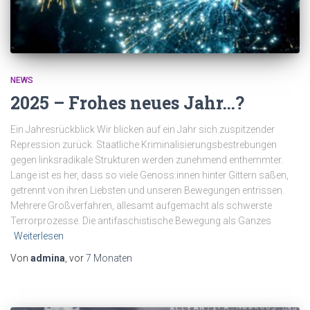
NEWS
2025 – Frohes neues Jahr…?
Ein Jahresrückblick Wir blicken auf ein Jahr sich zuspitzender
Repression zurück. Staatliche Kriminalisierungsbestrebungen
gegen linksradikale Strukturen werden zunehmend enthemmter.
Lange ist es her, dass so viele Genoss:innen hinter Gittern saßen,
getrennt von ihren Liebsten und unseren Bewegungen entrissen.
Mehrere Großverfahren, allesamt aufgemacht als schwerste
Terrorprozesse. Die antifaschistische Bewegung als Ganzes
Weiterlesen
Von
admina
, vor
7 Monaten